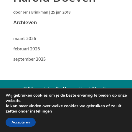
door
Jens Brinkman
|
25 jun 2018
Archieven
maart 2026
februari 2026
september 2025
© Rijvereniging De Markeruiters | Website
Wij gebruiken cookies om je de beste ervaring te bieden op onze
ontworpen door
Knap-webdesign
|
website.
Privacyregeling
Je kan meer vinden over welke cookies we gebruiken of ze uit
zetten onder
instellingen
Accepteren